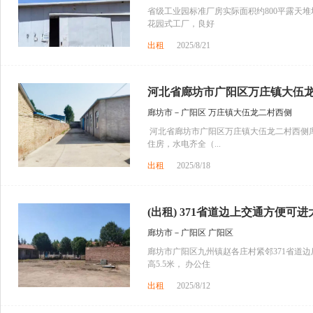
省级工业园标准厂房实际面积约800平露天堆
花园式工厂，良好
出租
2025/8/21
河北省廊坊市广阳区万庄镇大伍龙二
廊坊市－广阳区 万庄镇大伍龙二村西侧
河北省廊坊市广阳区万庄镇大伍龙二村西侧库房
住房，水电齐全（...
出租
2025/8/18
(出租) 371省道边上交通方便可进
廊坊市－广阳区 广阳区
廊坊市广阳区九州镇赵各庄村紧邻371省道边厂
高5.5米， 办公住
出租
2025/8/12