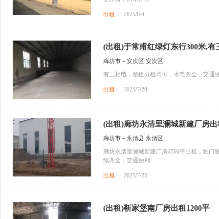
出租
2025/8/4
(出租)于常甫红绿灯东行300米,有三
廊坊市－安次区 安次区
有三相电，整租分租均可，水电齐全，交通
出租
2025/7/29
(出租)廊坊永清里澜城新建厂房出
廊坊市－永清县 永清区
廊坊永清里澜城新建厂房4500平出租，独门
续齐全，交通便利
出租
2025/7/23
(出租)靳家堡南厂房出租1200平