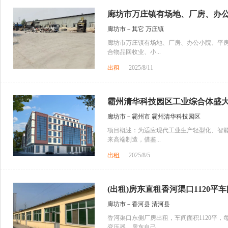
廊坊市万庄镇有场地、厂房、办公小
廊坊市－其它 万庄镇
廊坊市万庄镇有场地、厂房、办公小院、平
合物品回收业、小...
出租
2025/8/11
霸州清华科技园区工业综合体盛
廊坊市－霸州市 霸州清华科技园区
项目概述：为适应现代工业生产轻型化、智
来高端制造，借鉴...
出租
2025/8/5
(出租)房东直租香河渠口1120平车间
廊坊市－香河县 清河县
香河渠口东侧厂房出租，车间面积1120平，
变压器，房东自己