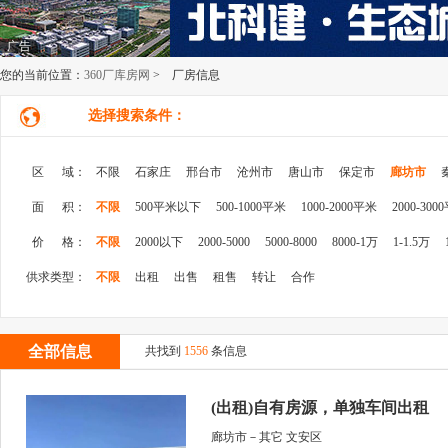
广告
您的当前位置：
360厂库房网
> 厂房信息
选择搜索条件：
区 域：
不限
石家庄
邢台市
沧州市
唐山市
保定市
廊坊市
面 积：
不限
500平米以下
500-1000平米
1000-2000平米
2000-300
价 格：
不限
2000以下
2000-5000
5000-8000
8000-1万
1-1.5万
供求类型：
不限
出租
出售
租售
转让
合作
全部信息
共找到
1556
条信息
(出租)自有房源，单独车间出租
廊坊市－其它 文安区