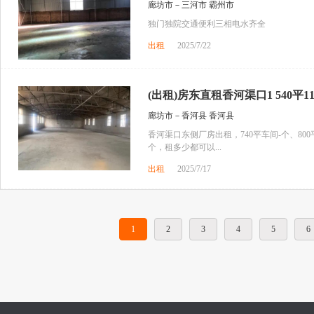
廊坊市－三河市 霸州市
独门独院交通便利三相电水齐全
出租
2025/7/22
(出租)房东直租香河渠口1 540平112
廊坊市－香河县 香河县
香河渠口东侧厂房出租，740平车间-个、800
个，租多少都可以...
出租
2025/7/17
1
2
3
4
5
6