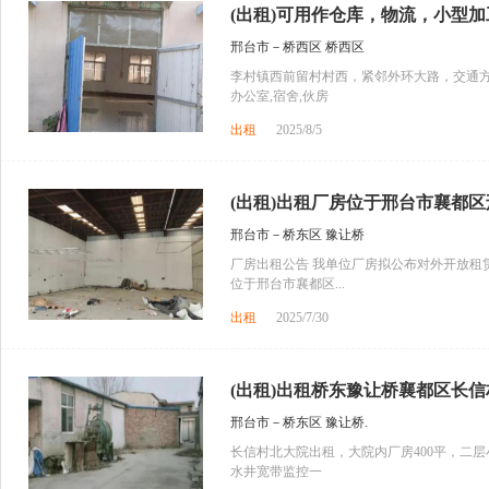
(出租)可用作仓库，物流，小型加工
邢台市－桥西区 桥西区
李村镇西前留村村西，紧邻外环大路，交通
办公室,宿舍,伙房
出租
2025/8/5
(出租)出租厂房位于邢台市襄都区邢
邢台市－桥东区 豫让桥
厂房出租公告 我单位厂房拟公布对外开放租
位于邢台市襄都区...
出租
2025/7/30
(出租)出租桥东豫让桥襄都区长信
邢台市－桥东区 豫让桥.
长信村北大院出租，大院内厂房400平，二层小
水井宽带监控一