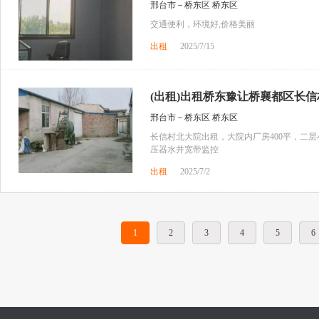
邢台市－桥东区 桥东区
交通便利，环境好,价格美丽
出租
2025/7/15
(出租)出租桥东豫让桥襄都区长信
邢台市－桥东区 桥东区
长信村北大院出租，大院内厂房400平，二层
压器水井宽带监控
出租
2025/7/2
1
2
3
4
5
6