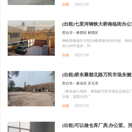
出租
2025/7/16
(出租)七里河钢铁大桥南临街办公室
邢台市－桥西区 桥西区
钢铁南路临街大院办楼(两栋)对外出租，每间1
间1100平放米，环
出租
2025/7/16
(出租)桥东襄都北路万民市场东侧大
邢台市－桥东区 开元寺
《桥东核心地段，襄都路万民市场后边独立厂
出租，适囹仓库厂...
出租
2025/7/16
(出租)可以做仓库厂房,办公室。另