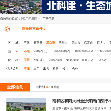
广告
您的当前位置：
360厂库房网
> 厂房信息
选择搜索条件：
区 域：
不限
石家庄
邢台市
沧州市
唐山市
保定市
廊坊市
面 积：
不限
500平米以下
500-1000平米
1000-2000平米
2000-300
价 格：
不限
2000以下
2000-5000
5000-8000
8000-1万
1-1.5万
供求类型：
不限
出租
出售
租售
转让
合作
全部信息
共找到
462
条信息
南和区和阳大街金沙河南门西行200
邢台市－南和县 南和区和阳大街金沙河南门西