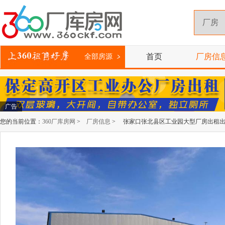
首页
厂房信
全部房源
广告
您的当前位置：
360厂库房网
>
厂房信息
> 张家口张北县区工业园大型厂房出租