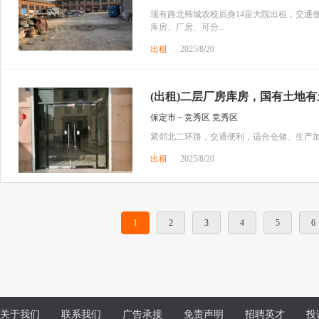
现有路北韩城农校后身14亩大院出租，交通便
库房、厂房、可分...
出租
2025/8/20
(出租)二层厂房库房，国有土地
保定市－竞秀区 竞秀区
紧邻北二环路，交通便利，适合仓储、生产
出租
2025/8/20
1
2
3
4
5
6
关于我们
联系我们
广告承接
免责声明
招聘英才
投