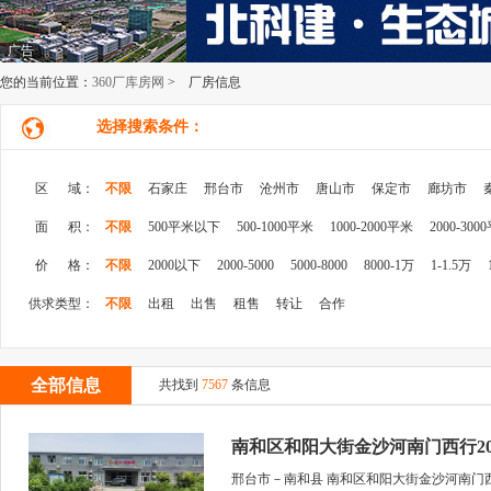
广告
您的当前位置：
360厂库房网
> 厂房信息
选择搜索条件：
区 域：
不限
石家庄
邢台市
沧州市
唐山市
保定市
廊坊市
面 积：
不限
500平米以下
500-1000平米
1000-2000平米
2000-300
价 格：
不限
2000以下
2000-5000
5000-8000
8000-1万
1-1.5万
供求类型：
不限
出租
出售
租售
转让
合作
全部信息
共找到
7567
条信息
南和区和阳大街金沙河南门西行200
邢台市－南和县 南和区和阳大街金沙河南门西