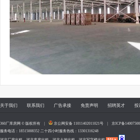
关于我们
联系我们
广告承接
免责声明
招聘英才
投
360厂库房网 © 版权所有 |
京公网安备 11011402011021号
|
京ICP备140075
服务电话：18515008352 二十四小时服务热线：13301316248
河北厂房出租、河北库房出租、河北土地出租、河北写字楼出租
51La