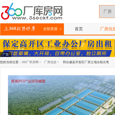
首页
厂房信
全部房源
广告
您的当前位置：
360厂库房网
>
厂房信息
> 邢台威县开发区厂房土地出租出售