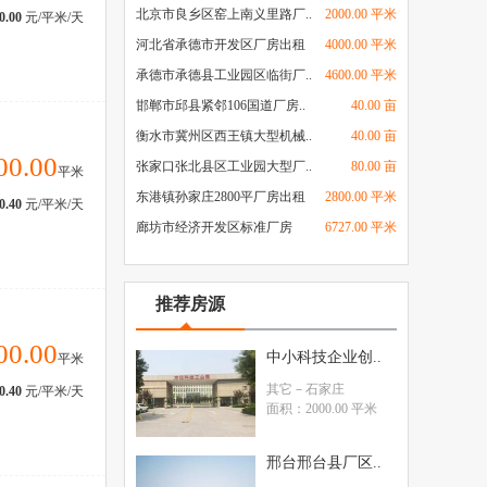
北京市良乡区窑上南义里路厂..
2000.00 平米
0.00
元/平米/天
河北省承德市开发区厂房出租
4000.00 平米
承德市承德县工业园区临街厂..
4600.00 平米
邯郸市邱县紧邻106国道厂房..
40.00 亩
衡水市冀州区西王镇大型机械..
40.00 亩
00.00
张家口张北县区工业园大型厂..
80.00 亩
平米
东港镇孙家庄2800平厂房出租
2800.00 平米
0.40
元/平米/天
廊坊市经济开发区标准厂房
6727.00 平米
推荐房源
00.00
中小科技企业创..
平米
其它
－石家庄
0.40
元/平米/天
面积：2000.00 平米
邢台邢台县厂区..