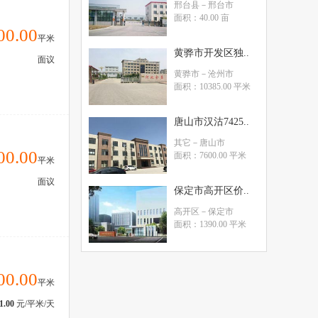
邢台县
－邢台市
面积：40.00 亩
00.00
平米
黄骅市开发区独..
面议
黄骅市
－沧州市
面积：10385.00 平米
唐山市汉沽7425..
其它
－唐山市
00.00
面积：7600.00 平米
平米
面议
保定市高开区价..
高开区
－保定市
面积：1390.00 平米
00.00
平米
1.00
元/平米/天