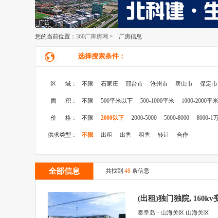
广告
您的当前位置：
360厂库房网
> 厂房信息
选择搜索条件：
区 域：
不限
石家庄
邢台市
沧州市
唐山市
保定市
面 积：
不限
500平米以下
500-1000平米
1000-2000平
价 格：
不限
2000以下
2000-5000
5000-8000
8000-1
供求类型：
不限
出租
出售
租售
转让
合作
全部信息
共找到
48
条信息
(出租)独门独院, 160k
秦皇岛－山海关区 山海关区