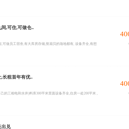
间,可住,可做仓..
40
,可做员工宿舍,有大库房存储,抠扇贝的场地都有, 设备齐全,有想
,长租首年有优..
40
己的三相电和水井)料库300平米里面设备齐全,住房一处200平米 ,
及出兑