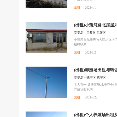
出租
2021/4/1
(出租)小蒲河路北房屋九
秦皇岛－昌黎县 昌黎区
小蒲河有九间房的大院,占地六亩
租得联系.
出租
2021/3/24
(出租)养殖场出租与转让
秦皇岛－抚宁区 抚宁区
本人有一-处养殖场,水电齐全(自
养殖场面积约3
出租
2021/3/22
(出租)个人养殖场出租