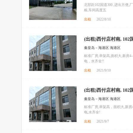
北部距102国道300 ,进出方便,厂
栋,车间高度五
出租
2022/8/10
(出租)西付店村南, 102
秦皇岛－海港区 海港区
标准厂房,举架高,面积大,新房4
电，水齐全!!
出租
2021/9/10
(出租)西付店村南, 102
秦皇岛－海港区 海港区
标准厂房,举架高，面积大,新房4
电,水齐全!
出租
2021/9/7