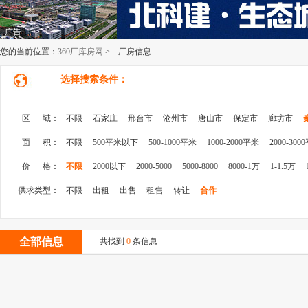
广告
您的当前位置：
360厂库房网
> 厂房信息
选择搜索条件：
区 域：
不限
石家庄
邢台市
沧州市
唐山市
保定市
廊坊市
面 积：
不限
500平米以下
500-1000平米
1000-2000平米
2000-300
价 格：
不限
2000以下
2000-5000
5000-8000
8000-1万
1-1.5万
供求类型：
不限
出租
出售
租售
转让
合作
全部信息
共找到
0
条信息